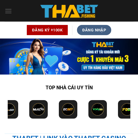
Bỏ
qua
nội
dung
ĐĂNG KÝ +100K
ĐĂNG NHẬP
TOP NHÀ CÁI UY TÍN