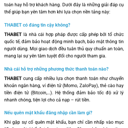
toán hay hỗ trợ khách hàng. Dưới đây là những giải đáp cụ
thể giúp bạn yên tâm hơn khi lựa chọn nền tảng này:
THABET có đáng tin cậy không?
THABET
là nhà cái hợp pháp được cấp phép bởi tổ chức
quốc tế, đảm bảo hoạt động minh bạch, bảo mật thông tin
người dùng. Mọi giao dịch đều tuân thủ quy chuẩn an toàn,
mang lại sự yên tâm tuyệt đối cho người tham gia.
Nhà cái hỗ trợ những phương thức thanh toán nào?
THABET
cung cấp nhiều lựa chọn thanh toán như chuyển
khoản ngân hàng, ví điện tử (Momo, ZaloPay), thẻ cào hay
tiền điện tử (Bitcoin,…). Hệ thống đảm bảo tốc độ xử lý
nhanh chóng, tiện lợi cho cả nạp – rút tiền.
Nếu quên mật khẩu đăng nhập cần làm gì?
Khi gặp sự cố quên mật khẩu, bạn chỉ cần nhấp vào mục