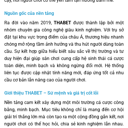
cậy, nơi người chơi có thể yên tâm tận hưởng đam mê.
Nguồn gốc của nền tảng
Ra đời vào năm 2019,
THABET
được thành lập bởi một
nhóm chuyên gia công nghệ giàu kinh nghiệm. Với trụ sở
đặt tại khu vực trọng điểm của châu Á, thương hiệu nhanh
chóng mở rộng tầm ảnh hưởng và thu hút người dùng toàn
cầu. S
ự kết hợp giữa hiểu biết sâu sắc về thị trường và tư
duy hiện đại giúp sân chơi cung cấp hệ sinh thái cá cược
toàn diện, minh bạch và không ngừng đổi mới. Hệ thống
liên tục được cập nhật tính năng mới, đáp ứng tốt cả nhu
cầu cơ bản lẫn nâng cao của người chơi.
Giới thiệu THABET – Sứ mệnh và giá trị cốt lõi
Nền tảng cam kết xây dựng một môi trường cá cược công
bằng, minh bạch. Mục tiêu không chỉ là mang đến cơ hội
giải trí thắng lớn mà còn tạo ra một cộng đồng gắn kết, nơi
người chơi có thể học hỏi, chia sẻ kinh nghiệm lẫn nhau.