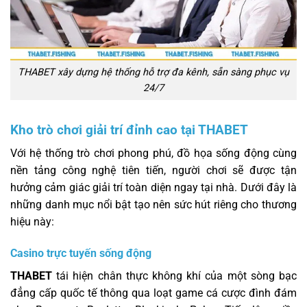
THABET xây dựng hệ thống hỗ trợ đa kênh, sẵn sàng phục vụ
24/7
Kho trò chơi giải trí đỉnh cao tại THABET
Với hệ thống trò chơi phong phú, đồ họa sống động cùng
nền tảng công nghệ tiên tiến, người chơi sẽ được tận
hưởng cảm giác giải trí toàn diện ngay tại nhà. Dưới đây là
những danh mục nổi bật tạo nên sức hút riêng cho thương
hiệu này:
Casino trực tuyến sống động
THABET
tái hiện chân thực không khí của một sòng bạc
đẳng cấp quốc tế thông qua loạt game cá cược đình đám