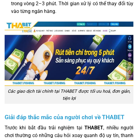
trong vòng 2–3 phút. Thời gian xử lý có thể thay đổi tùy
vào từng ngân hàng.
Các giao dịch tài chính tại THABET được tối ưu hoá, đơn giản,
tiện lợi
Giải đáp thắc mắc của người chơi về THABET
Trước khi bắt đầu trải nghiệm tại
THABET
, nhiều người
chơi thường có những câu hỏi xoay quanh độ uy tín, thanh