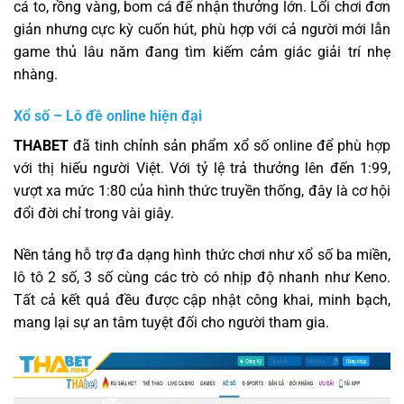
cá to, rồng vàng, bom cá để nhận thưởng lớn. Lối chơi đơn
giản nhưng cực kỳ cuốn hút, phù hợp với cả người mới lẫn
game thủ lâu năm đang tìm kiếm cảm giác giải trí nhẹ
nhàng.
Xổ số – Lô đề online hiện đại
THABET
đã tinh chỉnh sản phẩm xổ số online để phù hợp
với thị hiếu người Việt. Với tỷ lệ trả thưởng lên đến 1:99,
vượt xa mức 1:80 của hình thức truyền thống, đây là cơ hội
đổi đời chỉ trong vài giây.
Nền tảng hỗ trợ đa dạng hình thức chơi như xổ số ba miền,
lô tô 2 số, 3 số cùng các trò có nhịp độ nhanh như Keno.
Tất cả kết quả đều được cập nhật công khai, minh bạch,
mang lại sự an tâm tuyệt đối cho người tham gia.