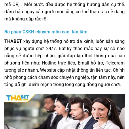
mã QR,… Mỗi bước đều được hệ thống hướng dẫn cụ thể,
đảm bảo ngay cả người mới cũng có thể thao tác dễ dàng
mà không gặp rắc rối.
Bộ phận CSKH chuyên môn cao, tận tâm
THABET
xây dựng hệ thống hỗ trợ đa kênh, luôn sẵn sàng
phục vụ người chơi 24/7. Bất kỳ thắc mắc hay sự cố nào
cũng sẽ được tiếp nhận, giải đáp kịp thời thông qua các
phương tiện như: Hotline trực tiếp, Email hỗ trợ, Telegram
tương tác nhanh, Website cập nhật thông tin liên tục. Chính
nhờ phong cách chăm sóc chuyên nghiệp, tận tâm này, nền
tảng đã ghi điểm mạnh trong lòng cộng đồng người chơi.