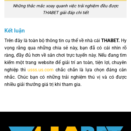
Những thắc mắc xoay quanh việc trải nghiệm đều được
THABET giải đáp chi tiết
Kết luận
Trên đây là toàn bộ thông tin cụ thể về nhà cái
THABET.
Hy
vọng rằng qua những chia sẻ này, bạn đã có cái nhìn rõ
ràng, đầy đủ hơn về sân chơi trực tuyến này. Nếu đang tìm
kiếm một trang website để giải trí an toàn, tiện lợi, chuyên
nghiệp thì
usss.us.com
chắc chắn là lựa chọn đáng cân
nhắc. Chúc bạn có những trải nghiệm thú vị và có được
nhiều giải thưởng giá trị khi tham gia.