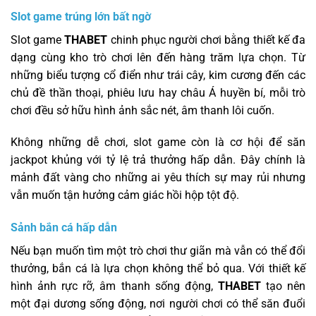
Slot game trúng lớn bất ngờ
Slot game
THABET
chinh phục người chơi bằng thiết kế đa
dạng cùng kho trò chơi lên đến hàng trăm lựa chọn. Từ
những biểu tượng cổ điển như trái cây, kim cương đến các
chủ đề thần thoại, phiêu lưu hay châu Á huyền bí, mỗi trò
chơi đều sở hữu hình ảnh sắc nét, âm thanh lôi cuốn.
Không những dễ chơi, slot game còn là cơ hội để săn
jackpot khủng với tỷ lệ trả thưởng hấp dẫn. Đây chính là
mảnh đất vàng cho những ai yêu thích sự may rủi nhưng
vẫn muốn tận hưởng cảm giác hồi hộp tột độ.
Sảnh bắn cá hấp dẫn
Nếu bạn muốn tìm một trò chơi thư giãn mà vẫn có thể đổi
thưởng, bắn cá là lựa chọn không thể bỏ qua. Với thiết kế
hình ảnh rực rỡ, âm thanh sống động,
THABET
tạo nên
một đại dương sống động, nơi người chơi có thể săn đuổi