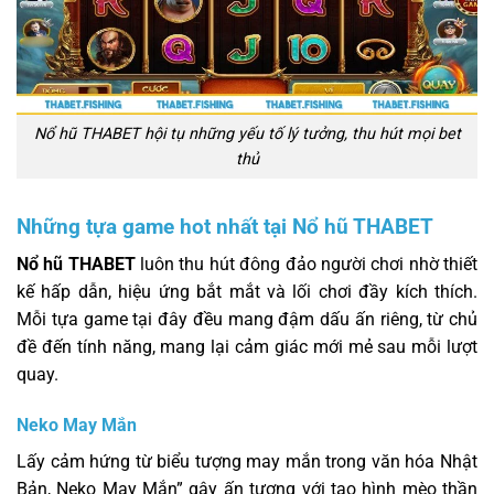
Nổ hũ THABET hội tụ những yếu tố lý tưởng, thu hút mọi bet
thủ
Những tựa game hot nhất tại Nổ hũ THABET
Nổ hũ THABET
luôn thu hút đông đảo người chơi nhờ thiết
kế hấp dẫn, hiệu ứng bắt mắt và lối chơi đầy kích thích.
Mỗi tựa game tại đây đều mang đậm dấu ấn riêng, từ chủ
đề đến tính năng, mang lại cảm giác mới mẻ sau mỗi lượt
quay.
Neko May Mắn
Lấy cảm hứng từ biểu tượng may mắn trong văn hóa Nhật
Bản, Neko May Mắn” gây ấn tượng với tạo hình mèo thần