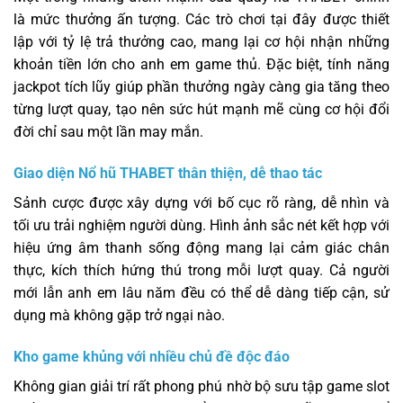
là mức thưởng ấn tượng. Các trò chơi tại đây được thiết
lập với tỷ lệ trả thưởng cao, mang lại cơ hội nhận những
khoản tiền lớn cho anh em game thủ. Đặc biệt, tính năng
jackpot tích lũy giúp phần thưởng ngày càng gia tăng theo
từng lượt quay, tạo nên sức hút mạnh mẽ cùng cơ hội đổi
đời chỉ sau một lần may mắn.
Giao diện Nổ hũ THABET thân thiện, dễ thao tác
Sảnh cược được xây dựng với bố cục rõ ràng, dễ nhìn và
tối ưu trải nghiệm người dùng. Hình ảnh sắc nét kết hợp với
hiệu ứng âm thanh sống động mang lại cảm giác chân
thực, kích thích hứng thú trong mỗi lượt quay. Cả người
mới lẫn anh em lâu năm đều có thể dễ dàng tiếp cận, sử
dụng mà không gặp trở ngại nào.
Kho game khủng với nhiều chủ đề độc đáo
Không gian giải trí rất phong phú nhờ bộ sưu tập game slot