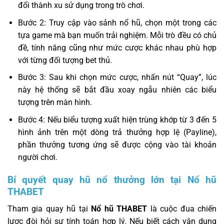
đổi thành xu sử dụng trong trò chơi.
Bước 2: Truy cập vào sảnh nổ hũ, chọn một trong các
tựa game mà bạn muốn trải nghiệm. Mỗi trò đều có chủ
đề, tính năng cũng như mức cược khác nhau phù hợp
với từng đối tượng bet thủ.
Bước 3: Sau khi chọn mức cược, nhấn nút “Quay”, lúc
này hệ thống sẽ bắt đầu xoay ngẫu nhiên các biểu
tượng trên màn hình.
Bước 4: Nếu biểu tượng xuất hiện trùng khớp từ 3 đến 5
hình ảnh trên một dòng trả thưởng hợp lệ (Payline),
phần thưởng tương ứng sẽ được cộng vào tài khoản
người chơi.
Bí quyết quay hũ nổ thưởng lớn tại Nổ hũ
THABET
Tham gia quay hũ tại
Nổ hũ THABET
là cuộc đua chiến
lược đòi hỏi sự tính toán hợp lý. Nếu biết cách vận dụng