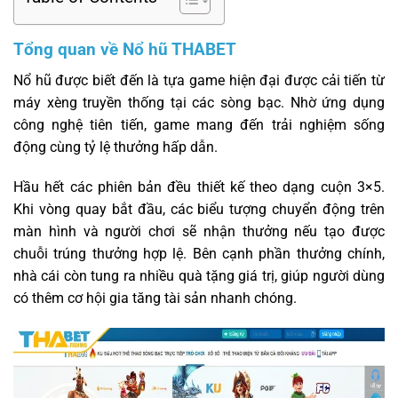
Tổng quan về Nổ hũ THABET
Nổ hũ được biết đến là tựa game hiện đại được cải tiến từ
máy xèng truyền thống tại các sòng bạc. Nhờ ứng dụng
công nghệ tiên tiến, game mang đến trải nghiệm sống
động cùng tỷ lệ thưởng hấp dẫn.
Hầu hết các phiên bản đều thiết kế theo dạng cuộn 3×5.
Khi vòng quay bắt đầu, các biểu tượng chuyển động trên
màn hình và người chơi sẽ nhận thưởng nếu tạo được
chuỗi trúng thưởng hợp lệ. Bên cạnh phần thưởng chính,
nhà cái còn tung ra nhiều quà tặng giá trị, giúp người dùng
có thêm cơ hội gia tăng tài sản nhanh chóng.