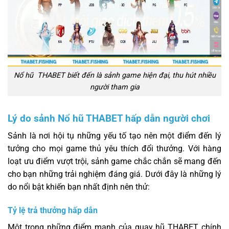
Nổ hũ THABET biết đến là sảnh game hiện đại, thu hút nhiều
người tham gia
Lý do sảnh Nổ hũ THABET hấp dẫn người chơi
Sảnh là nơi hội tụ những yếu tố tạo nên một điểm đến lý
tưởng cho mọi game thủ yêu thích đổi thưởng. Với hàng
loạt ưu điểm vượt trội, sảnh game chắc chắn sẽ mang đến
cho bạn những trải nghiệm đáng giá. Dưới đây là những lý
do nổi bật khiến bạn nhất định nên thử:
Tỷ lệ trả thưởng hấp dẫn
Một trong những điểm mạnh của quay hũ THABET chính