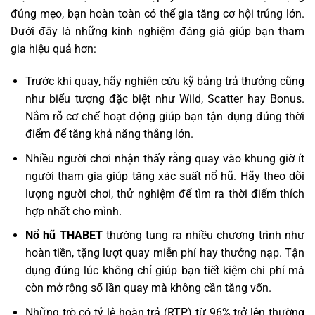
đúng mẹo, bạn hoàn toàn có thể gia tăng cơ hội trúng lớn.
Dưới đây là những kinh nghiệm đáng giá giúp bạn tham
gia hiệu quả hơn:
Trước khi quay, hãy nghiên cứu kỹ bảng trả thưởng cũng
như biểu tượng đặc biệt như Wild, Scatter hay Bonus.
Nắm rõ cơ chế hoạt động giúp bạn tận dụng đúng thời
điểm để tăng khả năng thắng lớn.
Nhiều người chơi nhận thấy rằng quay vào khung giờ ít
người tham gia giúp tăng xác suất nổ hũ. Hãy theo dõi
lượng người chơi, thử nghiệm để tìm ra thời điểm thích
hợp nhất cho mình.
Nổ hũ THABET
thường tung ra nhiều chương trình như
hoàn tiền, tặng lượt quay miễn phí hay thưởng nạp. Tận
dụng đúng lúc không chỉ giúp bạn tiết kiệm chi phí mà
còn mở rộng số lần quay mà không cần tăng vốn.
Những trò có tỷ lệ hoàn trả (RTP) từ 96% trở lên thường