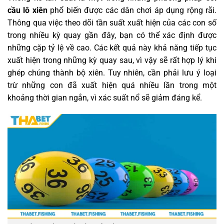
cầu lô xiên
phổ biến được các dân chơi áp dụng rộng rãi.
Thông qua việc theo dõi tần suất xuất hiện của các con số
trong nhiều kỳ quay gần đây, bạn có thể xác định được
những cặp tỷ lệ về cao. Các kết quả này khả năng tiếp tục
xuất hiện trong những kỳ quay sau, vì vậy sẽ rất hợp lý khi
ghép chúng thành bộ xiên. Tuy nhiên, cần phải lưu ý loại
trừ những con đã xuất hiện quá nhiều lần trong một
khoảng thời gian ngắn, vì xác suất nổ sẽ giảm đáng kể.