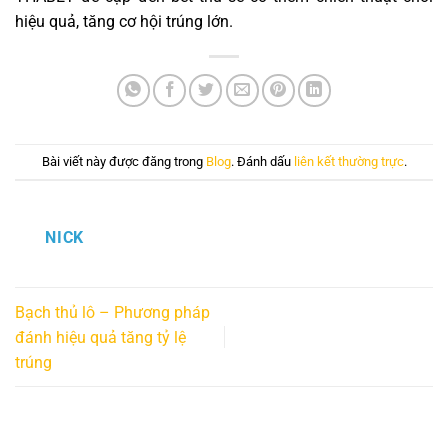
hiệu quả, tăng cơ hội trúng lớn.
Bài viết này được đăng trong
Blog
. Đánh dấu
liên kết thường trực
.
NICK
Bạch thủ lô – Phương pháp
đánh hiệu quả tăng tỷ lệ
trúng