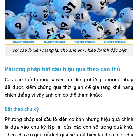
Soi cầu lô xiên mang lại cho anh em nhiều lợi ích đặc biệt
Phương pháp bắt cầu hiệu quả theo cao thủ
Các cao thủ thường xuyên áp dụng những phương pháp
đã được kiểm chứng qua thời gian để gia tăng khả năng
chiến thắng vì vậy anh em có thể tham khảo:
Bắt theo chu kỳ
Phương pháp
soi cầu lô xiên
cơ bản nhưng hiệu quả chính
là dựa vào chu kỳ lặp lại của các con số trong quá khứ.
Theo chuyên gia mỗi kết quả sẽ xuất hiện lại theo một chu