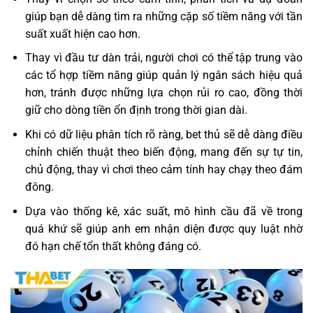
giúp bạn dễ dàng tìm ra những cặp số tiềm năng với tần
suất xuất hiện cao hơn.
Thay vì đầu tư dàn trải, người chơi có thể tập trung vào
các tổ hợp tiềm năng giúp quản lý ngân sách hiệu quả
hơn, tránh được những lựa chọn rủi ro cao, đồng thời
giữ cho dòng tiền ổn định trong thời gian dài.
Khi có dữ liệu phân tích rõ ràng, bet thủ sẽ dễ dàng điều
chỉnh chiến thuật theo biến động, mang đến sự tự tin,
chủ động, thay vì chơi theo cảm tính hay chạy theo đám
đông.
Dựa vào thống kê, xác suất, mô hình cầu đã về trong
quá khứ sẽ giúp anh em nhận diện được quy luật nhờ
đó hạn chế tổn thất không đáng có.