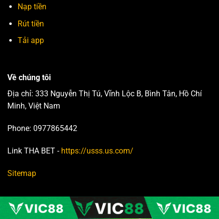
Nạp tiền
Rút tiền
Tải app
Về chúng tôi
Địa chỉ: 333 Nguyễn Thị Tú, Vĩnh Lộc B, Bình Tân, Hồ Chí
Minh, Việt Nam
Phone: 0977865442
Link THA BET -
https://usss.us.com/
Sitemap